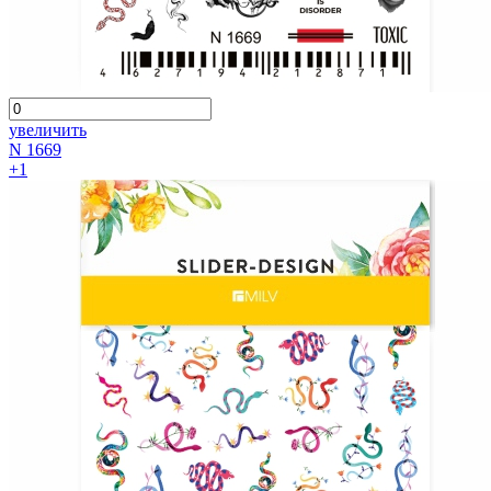
увеличить
N 1669
+1