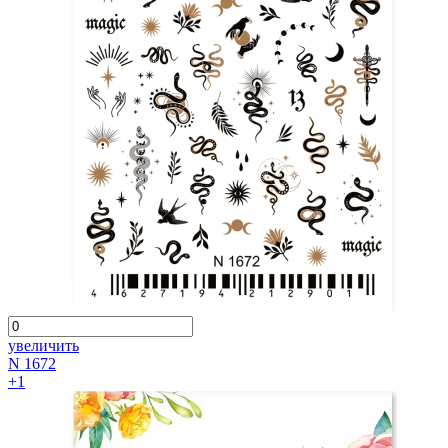
увеличить
N 1672
+1