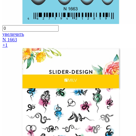
увеличить
N 1663
+1