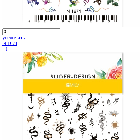
увеличить
N 1671
+1