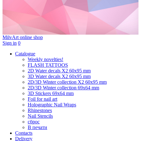
MilvArt
online shop
Sign in
0
Catalogue
Weekly novelties!
FLASH TATTOOS
2D Water decals X2 60х95 mm
3D Water decals X2 60х95 mm
2D/3D Winter collection X2 60х95 mm
2D/3D Winter collection 69х64 mm
3D Stickers 69х64 mm
Foil for nail art
Holographic Nail Wraps
Rhinestones
Nail Stencils
сброс
В печати
Contacts
Delivery