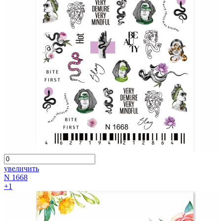
увеличить
N 1668
+1